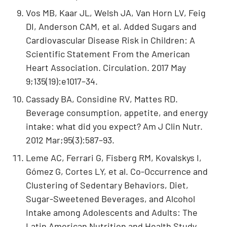
Vos MB, Kaar JL, Welsh JA, Van Horn LV, Feig
DI, Anderson CAM, et al. Added Sugars and
Cardiovascular Disease Risk in Children: A
Scientific Statement From the American
Heart Association. Circulation. 2017 May
9;135(19):e1017–34.
Cassady BA, Considine RV, Mattes RD.
Beverage consumption, appetite, and energy
intake: what did you expect? Am J Clin Nutr.
2012 Mar;95(3):587–93.
Leme AC, Ferrari G, Fisberg RM, Kovalskys I,
Gómez G, Cortes LY, et al. Co-Occurrence and
Clustering of Sedentary Behaviors, Diet,
Sugar-Sweetened Beverages, and Alcohol
Intake among Adolescents and Adults: The
Latin American Nutrition and Health Study