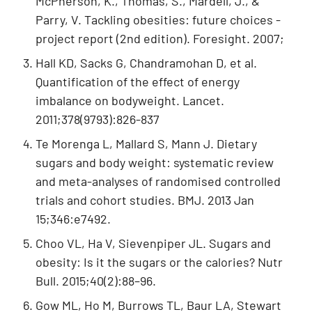
McPherson, K., Thomas, S., Mardell, J., &
Parry, V. Tackling obesities: future choices -
project report (2nd edition). Foresight. 2007;
Hall KD, Sacks G, Chandramohan D, et al.
Quantification of the effect of energy
imbalance on bodyweight. Lancet.
2011;378(9793):826-837
Te Morenga L, Mallard S, Mann J. Dietary
sugars and body weight: systematic review
and meta-analyses of randomised controlled
trials and cohort studies. BMJ. 2013 Jan
15;346:e7492.
Choo VL, Ha V, Sievenpiper JL. Sugars and
obesity: Is it the sugars or the calories? Nutr
Bull. 2015;40(2):88–96.
Gow ML, Ho M, Burrows TL, Baur LA, Stewart