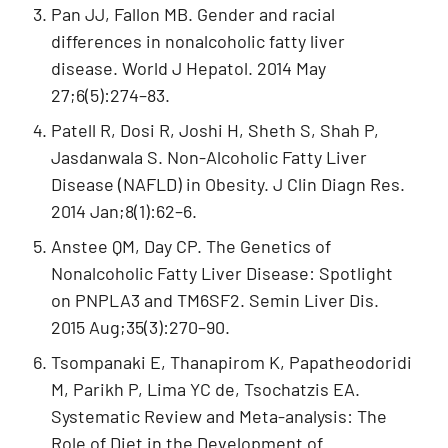
Pan JJ, Fallon MB. Gender and racial
differences in nonalcoholic fatty liver
disease. World J Hepatol. 2014 May
27;6(5):274–83.
Patell R, Dosi R, Joshi H, Sheth S, Shah P,
Jasdanwala S. Non-Alcoholic Fatty Liver
Disease (NAFLD) in Obesity. J Clin Diagn Res.
2014 Jan;8(1):62–6.
Anstee QM, Day CP. The Genetics of
Nonalcoholic Fatty Liver Disease: Spotlight
on PNPLA3 and TM6SF2. Semin Liver Dis.
2015 Aug;35(3):270–90.
Tsompanaki E, Thanapirom K, Papatheodoridi
M, Parikh P, Lima YC de, Tsochatzis EA.
Systematic Review and Meta-analysis: The
Role of Diet in the Development of