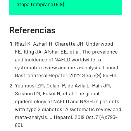
etapa temprana (8,9).
Referencias
Riazi K, Azhari H, Charette JH, Underwood
FE, King JA, Afshar EE, et al. The prevalence
and incidence of NAFLD worldwide: a
systematic review and meta-analysis. Lancet
Gastroenterol Hepatol. 2022 Sep;7(9):851–61.
Younossi ZM, Golabi P, de Avila L, Paik JM,
Srishord M, Fukui N, et al. The global
epidemiology of NAFLD and NASH in patients
with type 2 diabetes: A systematic review and
meta-analysis. J Hepatol. 2019 Oct;71(4):793–
801.