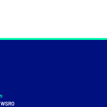
n
n WSRO