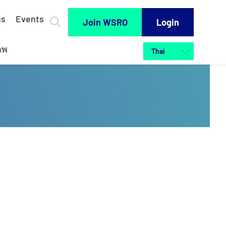
us
Events
Join WSRO
Login
าพ