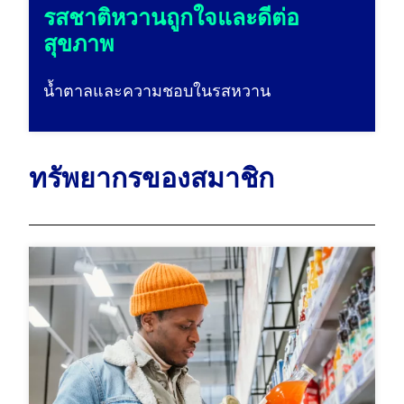
รสชาติหวานถูกใจและดีต่อ
สุขภาพ
น้ำตาลและความชอบในรสหวาน
ทรัพยากรของสมาชิก