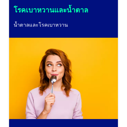
โรคเบาหวานและน้ำตาล
น้ำตาลและโรคเบาหวาน