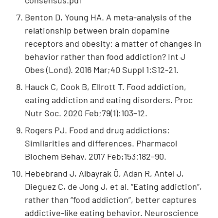
consensus.pdf
Benton D, Young HA. A meta-analysis of the
relationship between brain dopamine
receptors and obesity: a matter of changes in
behavior rather than food addiction? Int J
Obes (Lond). 2016 Mar;40 Suppl 1:S12-21.
Hauck C, Cook B, Ellrott T. Food addiction,
eating addiction and eating disorders. Proc
Nutr Soc. 2020 Feb;79(1):103–12.
Rogers PJ. Food and drug addictions:
Similarities and differences. Pharmacol
Biochem Behav. 2017 Feb;153:182–90.
Hebebrand J, Albayrak Ö, Adan R, Antel J,
Dieguez C, de Jong J, et al. “Eating addiction”,
rather than “food addiction”, better captures
addictive-like eating behavior. Neuroscience