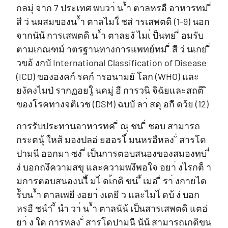
กลมุ่ จาก 7 ประเทศ พบวา่ น ้ำ ตาลหรอื อาหารทม ี่
สี ว่ นผสมของน ้ำ ตาลไมใ่ ชส่ ารเสพตดิ (1-9) นอก
จากนัน้ การเสพตดิ น ้ำ ตาลยงั ไมเ่ ป็นทย ี่ อมรับ
ตามเกณฑม์ าตรฐานทางการแพทย์ทม ี่ สี ว่ นเกย ี่
วขอ้ งกบั International Classification of Disease
(ICD) ขององคก์ รคก์ ารอนามยั โลก (WHO) และ
ยงัคงไมป่ รากฏอยใู่ นคมู่ อื การวนิ จิฉัยและสถติ ิ
ของโรคทางจติเวช (DSM) ฉบบั ลา่ สดุ อกี ดว้ย (12)
การรับประทานอาหารทค ี่ ณุ ชน ื่ ชอบ สามารถ
กระตนุ้ ใหส้ มองปลอ่ ยฮอรโ์ มนหรอืหลง ั่ สารโด
ปามนี ออกมา ซง ึ่ เป็นการตอบสนองของสมองทบ ี่
ง่ บอกถงึความสขุ และความพงึพอใจ อยา่ งไรกต็ า
มการตอบสนองนไี้ มไ่ ดเ้กดิ ขน ึ้ เมอ ื่ รา่ งกายได
ร้ับน ้ำ ตาลเพยี งอยา่ งเดยี ว และไมไ่ ดบ้ ง่ บอก
หรอื ชนำ ี้ นำ วา่ น ้ำ ตาลนัน้ เป็นสารเสพตดิ แตอ่
ยา่ ง ใด การหลง ั่ สารโดปามนี นัน้ สามารถเกดิขน