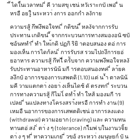
ึ้ ไดใ้นเวลาทม ี่ คี วามสขุ เชน่ หวัเราะกบั เพอ ื่ น
หรอื อยใู่ นระหวา่ งการ ออกกำ ลงักาย
ความรสู้ กึพงึพอใจทเ ี่ กดิขน ึ้ หลงัจากการรับ
ประทาน เกดิขน ึ้ จากกระบวนการทางสมองอนั ซบั
ซอ้นททำ ี่ ทำ ใหเ้กดิ ปฏกิ ริยิ าตอบสนอง ตอ่ การ
มองเห็น การไดก้ลน ิ่ การรับรส รวมไปถงึการยอ่
ยอาหาร ความรสู้ กึทไี่ ดร้ับจาก ความพงึพอใจหลงั
รับประทานอาหารนัน้ มกี ารตอบสนองทค ี่ ลา้ยค
ลงึกบั อาการของการเสพตดิ (1,10) แต่ น ้ำ ตาลนัน้
มคี วามแตกตา่ งอยา่ งเห็นไดช้ ดั ตรงทก ี่ ระบวน
การทางความรสู้ กึไมไ่ ดทำ้ ทำ ใหส้ มองมกี าร
เปลย ี่ นแปลงทางโครงสรา้งหรอื การทำ งาน (9)
เหมอื นอาการของการเสพตดิเชน่ อาการลงแดง
(withdrawal) ความอยาก (craving) และ ความทน
ทานตอ่ สง ิ่ ตา่ ง ๆ (tolerance) กไ็มพ่ บในงานวจิัย
ตา่ ง ๆ ท ี่ หาความเกย ี่ วขอ้ งระหวา่ งมนุษยก์ บั น