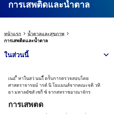
การเสพติดและน้ำตาล
หน้าแรก
น้ำตาลและสุขภาพ
การเสพติดและน้ำตาล
ในส่วนนี้
เนอ ื้ หาในสว่ นนไี้ ดร้ับการตรวจสอบโดย
ศาสตราจารยม์ ารต์ นิ โยแมนส์จากคณะจติ วทิ
ยา มหาลยัซสั เซก็ ซ์ จากสหราชอาณาจักร
การเสพตด