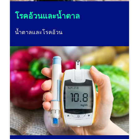
โรคอ้วนและน้ำตาล
น้ำตาลและโรคอ้วน