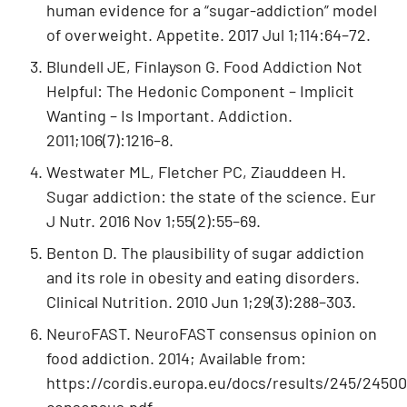
human evidence for a “sugar-addiction” model
of overweight. Appetite. 2017 Jul 1;114:64–72.
Blundell JE, Finlayson G. Food Addiction Not
Helpful: The Hedonic Component – Implicit
Wanting – Is Important. Addiction.
2011;106(7):1216–8.
Westwater ML, Fletcher PC, Ziauddeen H.
Sugar addiction: the state of the science. Eur
J Nutr. 2016 Nov 1;55(2):55–69.
Benton D. The plausibility of sugar addiction
and its role in obesity and eating disorders.
Clinical Nutrition. 2010 Jun 1;29(3):288–303.
NeuroFAST. NeuroFAST consensus opinion on
food addiction. 2014; Available from:
https://cordis.europa.eu/docs/results/245/245009