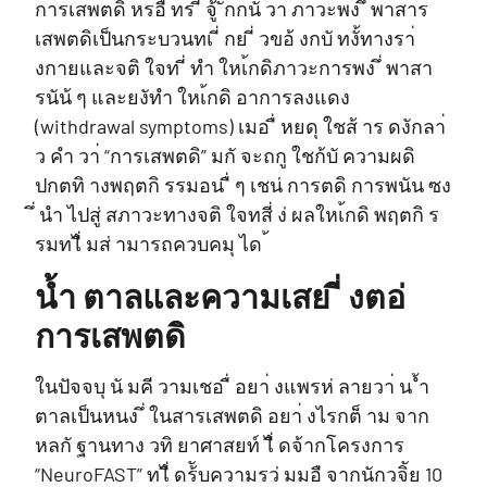
การเสพตดิ หรอื ทร ี่ จู้ ักกนั วา่ ภาวะพง ึ่ พาสาร
เสพตดิเป็นกระบวนทเ ี่ กย ี่ วขอ้ งกบั ทงั้ทางรา่
งกายและจติ ใจท ี่ ทำ ใหเ้กดิภาวะการพง ึ่ พาสา
รนัน้ ๆ และยงัทำ ใหเ้กดิ อาการลงแดง
(withdrawal symptoms) เมอ ื่ หยดุ ใชส้ าร ดงักลา่
ว คำ วา่ “การเสพตดิ” มกั จะถกู ใชก้บั ความผดิ
ปกตทิ างพฤตกิ รรมอน ื่ ๆ เชน่ การตดิ การพนัน ซง
ึ่ นำ ไปสู่ สภาวะทางจติ ใจทสี่ ง่ ผลใหเ้กดิ พฤตกิ ร
รมทไี่ มส่ ามารถควบคมุ ได ้
น้ำ ตาลและความเสย ี่ งตอ่
การเสพตดิ
ในปัจจบุ นั มคี วามเชอ ื่ อยา่ งแพรห่ ลายวา่ น ้ำ
ตาลเป็นหนง ึ่ ในสารเสพตดิ อยา่ งไรกต็ าม จาก
หลกั ฐานทาง วทิ ยาศาสยท์ ไี่ ดจ้ากโครงการ
“NeuroFAST” ทไี่ ดร้ับความรว่ มมอื จากนักวจิัย 10