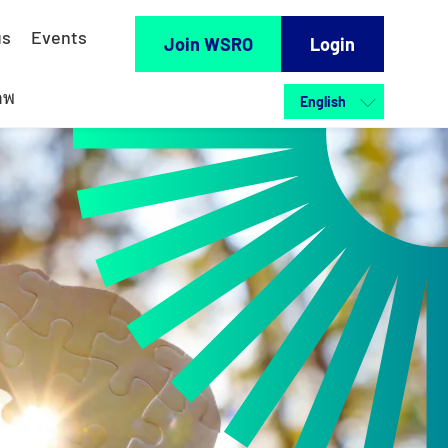
us
Events
Join WSRO
Login
าพ