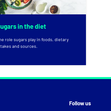
ugars in the diet
he role sugars play in foods, dietary
ntakes and sources.
Follow us