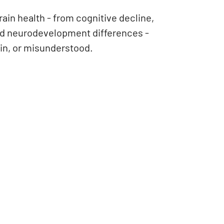
ain health - from cognitive decline,
and neurodevelopment differences -
ain, or misunderstood.