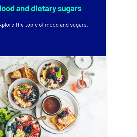
ood and dietary sugars
xplore the topic of mood and sugars.