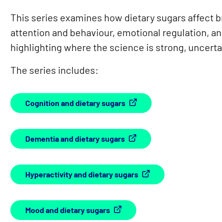
This series examines how dietary sugars affect br
attention and behaviour, emotional regulation, 
highlighting where the science is strong, uncert
The series includes:
Cognition and dietary sugars
Dementia and dietary sugars
Hyperactivity and dietary sugars
Mood and dietary sugars