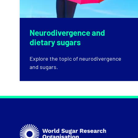
Neurodivergence and
dietary sugars
Explore the topic of neurodivergence
and sugars.