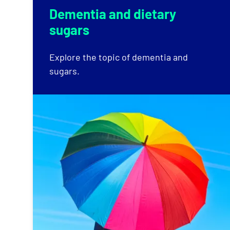
Dementia and dietary
sugars
Explore the topic of dementia and
sugars.